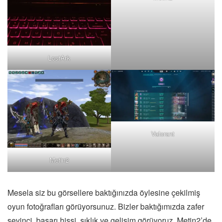
LostArk
Valorant
Metin2
Mesela siz bu görsellere baktığınızda öylesine çekilmiş
oyun fotoğrafları görüyorsunuz. Bizler baktığımızda zafer
sevinci, başarı hissi, şıklık ve gelişim görüyoruz. Metin2’de