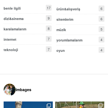
17
benle ilgili
6
ürün&alışveriş
9
dizi&sinema
6
sitemlerim
8
karalamalarım
5
müzik
7
internet
4
yorumlamalarım
7
teknoloji
4
oyun
imbages