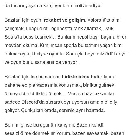
da insanı yaşama karşı yeniden motive ediyor.
Bazıları için oyun,
rekabet ve gelişim
. Valorant’ta aim
çalışmak, League of Legends’ta rank atlamak, Dark
Souls’ta boss kesmek… Bunların hepsi başlı başına birer
meydan okuma. Kimi insan sporla bu tatmini yaşar, kimi
bulmacayla, kimiyse oyunla. Sonuçta beynimiz ödül arıyor
ve oyun bunu sana anında veriyor.
Bazıları için ise bu sadece
birlikte olma hali
. Oyunu
bahane edip arkadaşınla konuşmak, birlikte gülmek,
ölmeye bile birlikte gülmek… Mesela bazı akşamlar
sadece Discord’da susarak oynuyorsun ama o bile iyi
geliyor. Çünkü biri orada, seninle aynı haritada.
Benim içinse bu üçünün karışımı. Bazen kendi
sessizliğime dönmek istiyorum, bazen savaşmak, bazen