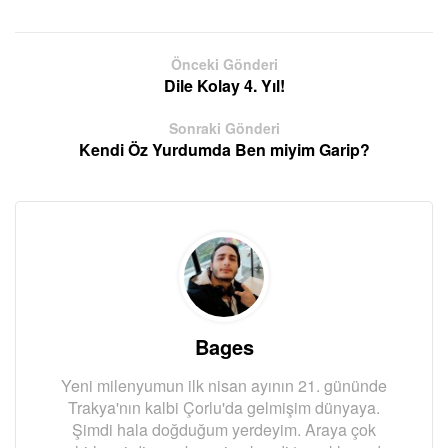
Önceki Gönderi
Dile Kolay 4. Yıl!
Sonraki Gönderi
Kendi Öz Yurdumda Ben miyim Garip?
Bages
Yeni milenyumun ilk nisan ayının 21. gününde
Trakya'nın kalbi Çorlu'da gelmişim dünyaya.
Şimdi hala doğduğum yerdeyim. Araya çok