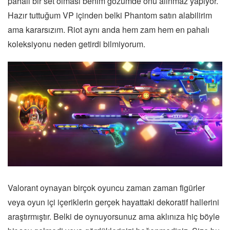
pahalı bir set olması benim gözümde onu alınmaz yapıyor.
Hazır tuttuğum VP içinden belki Phantom satın alabilirim
ama kararsızım. Riot aynı anda hem zam hem en pahalı
koleksiyonu neden getirdi bilmiyorum.
Valorant oynayan birçok oyuncu zaman zaman figürler
veya oyun içi içeriklerin gerçek hayattaki dekoratif hallerini
araştırmıştır. Belki de oynuyorsunuz ama aklınıza hiç böyle