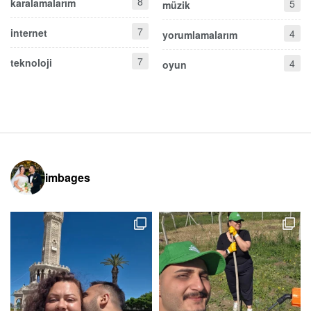
8
karalamalarım
5
müzik
7
internet
4
yorumlamalarım
7
teknoloji
4
oyun
imbages