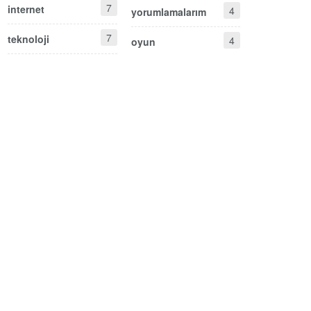
7
internet
4
yorumlamalarım
7
teknoloji
4
oyun