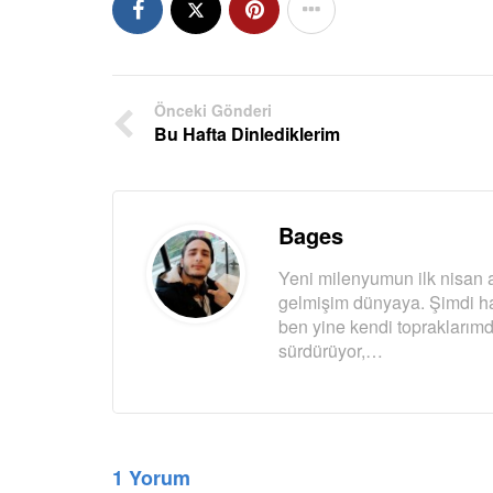
Önceki Gönderi
Bu Hafta Dinlediklerim
Bages
Yeni milenyumun ilk nisan a
gelmişim dünyaya. Şimdi ha
ben yine kendi topraklarımd
sürdürüyor,…
1 Yorum