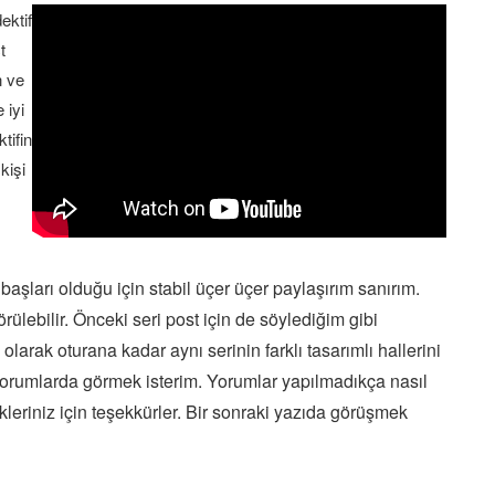
ektif
t
n ve
 iyi
tifin
kişi
aşları olduğu için stabil üçer üçer paylaşırım sanırım.
ülebilir. Önceki seri post için de söylediğim gibi
olarak oturana kadar aynı serinin farklı tasarımlı hallerini
zi yorumlarda görmek isterim. Yorumlar yapılmadıkça nasıl
leriniz için teşekkürler. Bir sonraki yazıda görüşmek