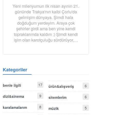
Yeni milenyumun ilk nisan ayının 21.
gününde Trakya'nın kalbi Çorlu'da
gelmişim dünyaya. Şimdi hala
doğduğum yerdeyim. Araya çok
şehirler girdi ama ben yine kendi
topraklarımda kaldım :) Şimdi kendi
işim olan karotçuluğu sürdürüyor,…
Kategoriler
17
benle ilgili
6
ürün&alışveriş
9
dizi&sinema
6
sitemlerim
8
karalamalarım
5
müzik