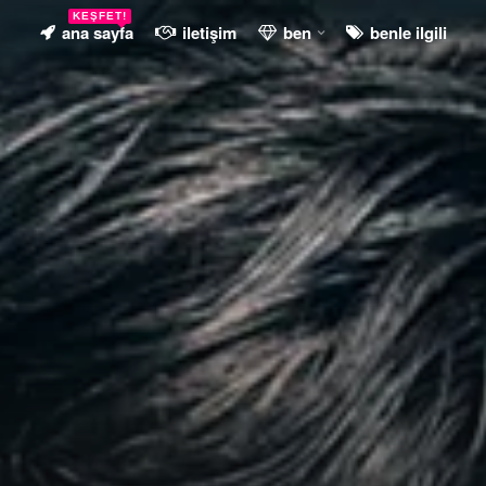
KEŞFET!
ana sayfa
iletişim
ben
benle ilgili