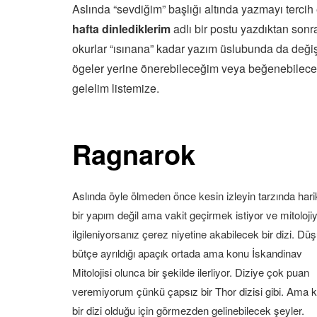
Aslında “sevdiğim” başlığı altında yazmayı terci
hafta dinlediklerim
adlı bir postu yazdıktan sonra
okurlar “ısınana” kadar yazım üslubunda da deği
ögeler yerine önerebileceğim veya beğenebilece
gelelim listemize.
Ragnarok
Aslında öyle ölmeden önce kesin izleyin tarzında hari
bir yapım değil ama vakit geçirmek istiyor ve mitolojiy
ilgileniyorsanız çerez niyetine akabilecek bir dizi. Dü
bütçe ayrıldığı apaçık ortada ama konu İskandinav
Mitolojisi olunca bir şekilde ilerliyor. Diziye çok puan
veremiyorum çünkü çapsız bir Thor dizisi gibi. Ama k
bir dizi olduğu için görmezden gelinebilecek şeyler.