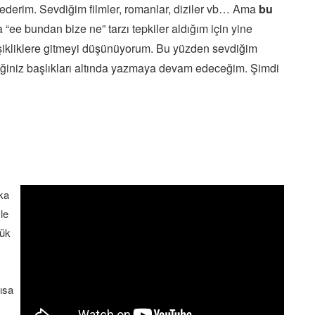
h ederim. Sevdiğim filmler, romanlar, diziler vb… Ama
bu
 “ee bundan bize ne” tarzı tepkiler aldığım için yine
şikliklere gitmeyi düşünüyorum. Bu yüzden sevdiğim
ğiniz başlıkları altında yazmaya devam edeceğim. Şimdi
ka
le
şük
ısa