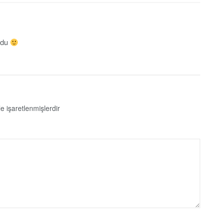
ldu
le işaretlenmişlerdir