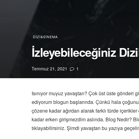
DIZI&SINEMA
İzleyebileceğiniz Dizi
Temmuz 21, 2021
1
Isınıyor muyuz yavaştan? Çok üst üste gönderi gi
ediyorum blogun başlarında. Çünkü hala çoğunuz
çözene kadar ağırdan alarak farklı türde içerikle
kadar erken girişmezdim aslında. Blog Nedir? Blo
tıklayabilirsiniz. Şimdi yavaştan bu yazıya geçeli