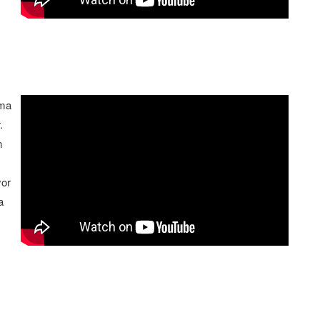
oma
.
n
yor
a