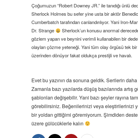
Çoğumuzun “Robert Downey JR.” ile tanıdığı ünlü ded
Sherlock Holmes bu sefer yine usta bir aktör Benedic
Cumberbatch tarafından canlandırılıyor. Yani Iron-Ma
Dr. Strange
Sherlock’un konusu anormal derecede
gözlem yapan ve beynini verimli kullanabilen bir dedek
olayları çözme yeteneği. Yani tüm olay örgüsü tek bir 
üzerinden dönüyor fakat oldukça prestijli ve havalı.
Evet bu yazının da sonuna geldik. Serilerin daha b
Zamanla bazı yazılarda düşüş bazılarında artış gör
şablonları değişebilir. Yani bazı şeyler rayına tam 
görebilirsiniz. Beğenilerinizi veya eleştirilerini
bir yoldan gittiğimi göremiyorum. Şimdiden destek
üzere gülücüklerle kalın