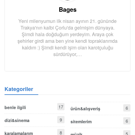
Bages
Yeni milenyumun ilk nisan ayının 21. gününde
Trakya'nın kalbi Çorlu'da gelmişim dünyaya.
Şimdi hala doğduğum yerdeyim. Araya çok
şehirler girdi ama ben yine kendi topraklarımda
kaldım :) Şimdi kendi işim olan karotçuluğu
sürdürüyor,…
Kategoriler
17
benle ilgili
6
ürün&alışveriş
9
dizi&sinema
6
sitemlerim
8
karalamalarım
5
müzik